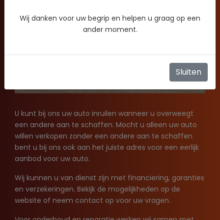
Wij danken voor uw begrip en helpen u graag op een
ander moment.
Sluiten
U kunt bij ons uw auto inruilen wanneer u overweegt
een andere aan te schaffen. Mocht u alleen uw auto
willen verkopen zonder een andere aan te schaffen
bent u bij ons ook aan het juiste adres voor een eerlijk
aanbod voor uw auto.
Wij kunnen u van dienst zijn met financiering, garanties
en verzekeringen. Bekijk de mogelijkheden op de
website of neem contact op voor uw vragen.
Voor onderhoud en reparatie werken wij samen met