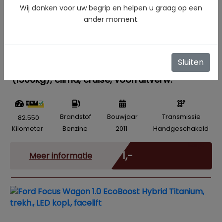
Wij danken voor uw begrip en helpen u graag op een
ander moment.
Sluiten
Ford Focus 1.6 EcoBoost Titanium, trekh.
(1500kg), clima, cruise, voorruitverw.
Brandstof
Bouwjaar
Transmissie
82.550
Kilometer
Benzine
2011
Handgeschakeld
Marge
€ 1,-
Meer informatie