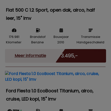
Fiat 500 C 1.2 Sport, open dak, airco, half
leer, 15" lmv
176.981
Brandstof
Bouwjaar
Transmissie
Kilometer
Benzine
2010
Handgeschakeld
Marge
€ 3.495,-
Meer informatie
Ford Fiesta 1.0 EcoBoost Titanium, airco,
cruise, LED kopl, 15" lmv