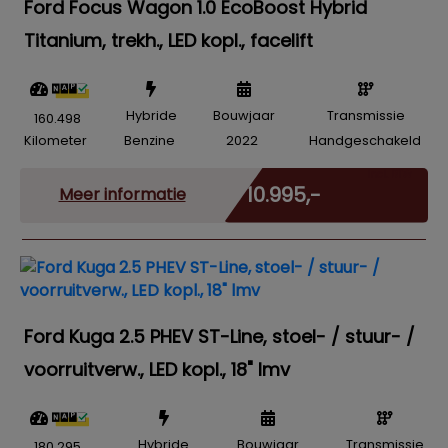
Ford Focus Wagon 1.0 EcoBoost Hybrid
Titanium, trekh., LED kopl., facelift
Hybride
Bouwjaar
Transmissie
160.498
Kilometer
Benzine
2022
Handgeschakeld
Incl. BTW
€ 10.995,-
Meer informatie
Ford Kuga 2.5 PHEV ST-Line, stoel- / stuur- /
voorruitverw., LED kopl., 18" lmv
Hybride
Bouwjaar
Transmissie
180.295