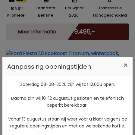
Brandstof
Bouwjaar
Transmissie
106.514
Kilometer
Benzine
2020
Handgeschakeld
Incl. BTW
€ 9.495,-
Meer informatie
×
Aanpassing openingstijden
Ford Fiesta 1.0 EcoBoost Titanium,
winterpack, clima, pdc v+a, 15" lmv
Zaterdag 08-08-2026 zijn wij tot 12.00u open.
Daarna zijn wij 10-12 augustus gesloten en telefonisch
beperkt bereikbaar.
Brandstof
Bouwjaar
Transmissie
103.096
Kilometer
Benzine
2021
Handgeschakeld
Vanaf 13 augustus staan wij weer voor u klaar volgens de
Incl. BTW
reguliere openingstijden en met de welbekende koffie.
€ 10.995,-
Meer informatie