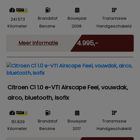
Brandstof
Bouwjaar
Transmissie
241.573
Kilometer
Benzine
2008
Handgeschakeld
Marge
€ 4.995,-
Meer informatie
Citroen C1 1.0 e-VTi Airscape Feel, vouwdak,
airco, bluetooth, isofix
Brandstof
Bouwjaar
Transmissie
151.829
Kilometer
Benzine
2017
Handgeschakeld
Marge