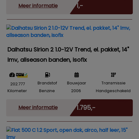
€ 1,-
Meer informatie
Daihatsu Sirion 2 1.0-12V Trend, el. pakket, 14"
lmv, allseason banden, isofix
Brandstof
Bouwjaar
Transmissie
202.777
Kilometer
Benzine
2006
Handgeschakeld
Marge
€ 1.795,-
Meer informatie