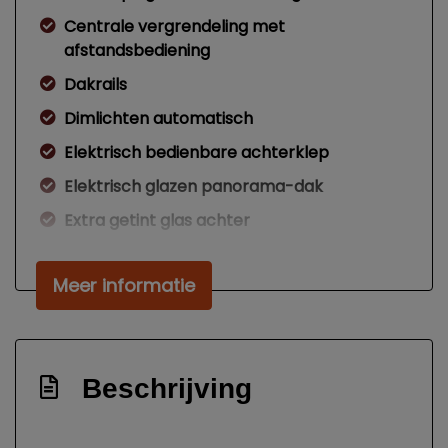
Centrale vergrendeling met
afstandsbediening
Dakrails
Dimlichten automatisch
Elektrisch bedienbare achterklep
Elektrisch glazen panorama-dak
Extra getint glas achter
Glazen schuifdak
Meer informatie
Keyless entry
Koplampen adaptief
Koplampreiniging
Beschrijving
Led achterlichten
Led dagrijverlichting