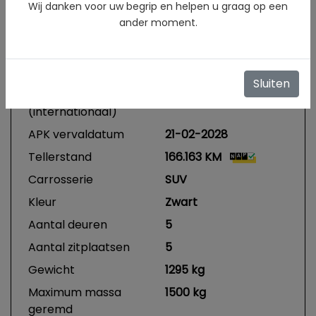
Wij danken voor uw begrip en helpen u graag op een
BTW of Marge
Incl. BTW
ander moment.
Datum eerste
21-02-2020
toelating
Datum eerste
21-02-2020
Sluiten
toelating
(internationaal)
APK vervaldatum
21-02-2028
Tellerstand
166.163 KM
Carrosserie
SUV
Kleur
Zwart
Aantal deuren
5
Aantal zitplaatsen
5
Gewicht
1295 kg
Maximum massa
1500 kg
geremd