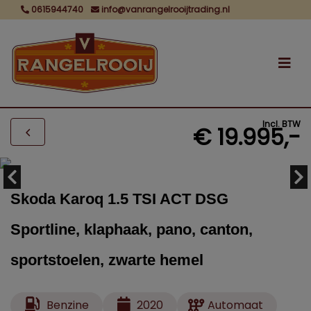
0615944740
info@vanrangelrooijtrading.nl
Incl. BTW
€ 19.995,-
Skoda Karoq 1.5 TSI ACT DSG
Sportline, klaphaak, pano, canton,
sportstoelen, zwarte hemel
Benzine
2020
Automaat