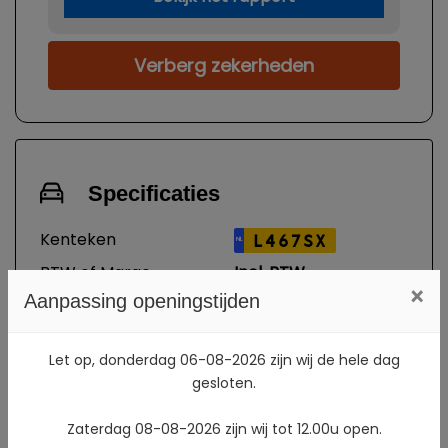
Verberg zekerheden
Specificaties
Kenteken
L467SX
NL
BTW of Marge
Incl. BTW
×
Aanpassing openingstijden
Datum eerste
28-07-2021
toelating
Datum eerste
28-07-2021
Let op, donderdag 06-08-2026 zijn wij de hele dag
gesloten.
toelating
(internationaal)
Zaterdag 08-08-2026 zijn wij tot 12.00u open.
APK vervaldatum
22-05-2028