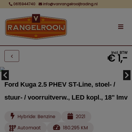
0615944740
info@vanrangelrooijtrading.nl
Incl. BTW
€ 1,-
Ford Kuga 2.5 PHEV ST-Line, stoel- /
stuur- / voorruitverw., LED kopl., 18" lmv
Hybride: Benzine
2021
Automaat
180.295 KM