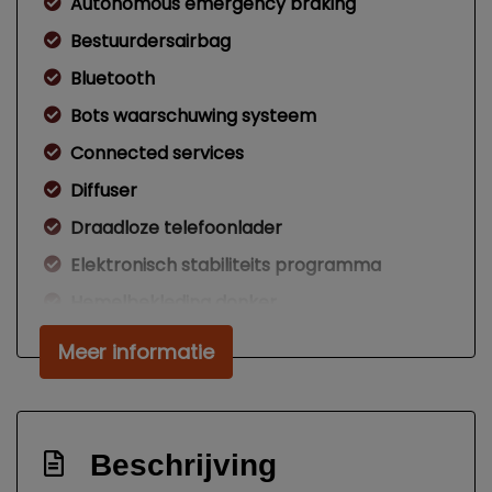
Autonomous emergency braking
Bestuurdersairbag
Bluetooth
Bots waarschuwing systeem
Connected services
Diffuser
Draadloze telefoonlader
Elektronisch stabiliteits programma
Hemelbekleding donker
Hoofd airbag(s) achter
Meer informatie
Hoofd airbag(s) voor
Keyless start
Kleur blauw
Beschrijving
Knie airbag(s)